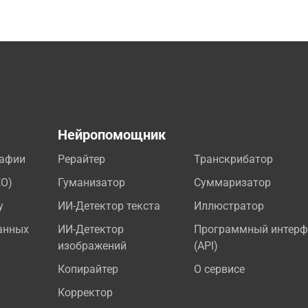
а
Нейропомощник
рафии
Рерайтер
Транскрибатор
EO)
Гуманизатор
Суммаризатор
у
ИИ-Детектор текста
Иллюстратор
анных
ИИ-Детектор
Программный интерф
изображений
(API)
Копирайтер
О сервисе
Корректор