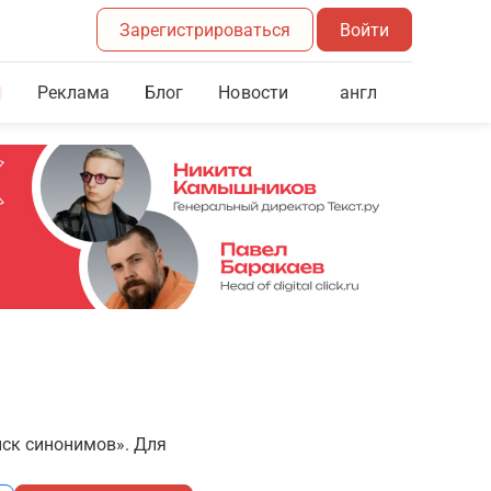
Зарегистрироваться
Войти
Реклама
Блог
англ
Новости
иск синонимов». Для