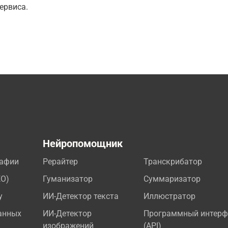
ервиса.
а
Нейропомощник
рафии
Рерайтер
Транскрибатор
EO)
Гуманизатор
Суммаризатор
у
ИИ-Детектор текста
Иллюстратор
анных
ИИ-Детектор
Программный интерф
изображений
(API)