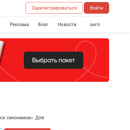
Зарегистрироваться
Войти
Реклама
Блог
англ
Новости
иск синонимов». Для