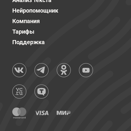
Анализ текста
Нейропомощник
Компания
Тарифы
Поддержка