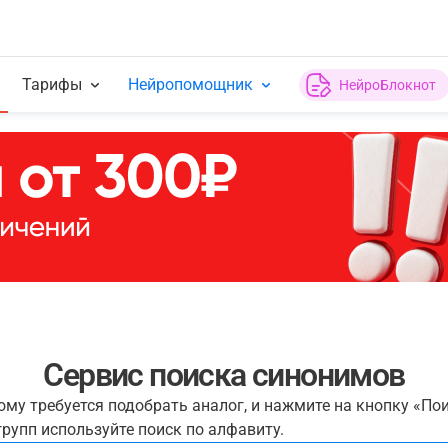
Тарифы
Нейропомощник
НейроБлокнот
Сервис поиска синонимов
рому требуется подобрать аналог, и нажмите на кнопку «По
рупп используйте поиск по алфавиту.