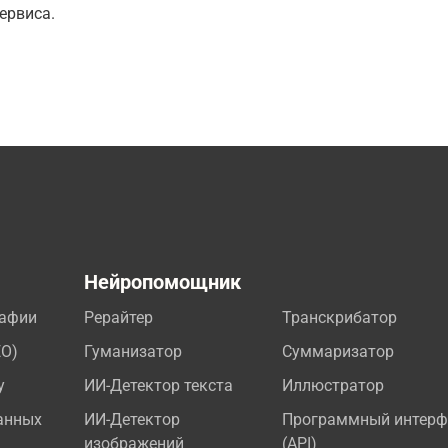
ервиса.
а
Нейропомощник
рафии
Рерайтер
Транскрибатор
EO)
Гуманизатор
Суммаризатор
у
ИИ-Детектор текста
Иллюстратор
анных
ИИ-Детектор
Программный интерф
изображений
(API)