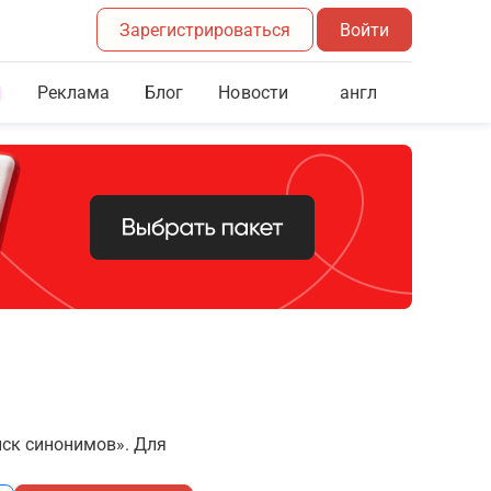
Зарегистрироваться
Войти
Реклама
Блог
англ
Новости
иск синонимов». Для