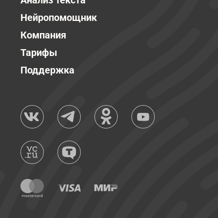
Анализ текста
Нейропомощник
Компания
Тарифы
Поддержка