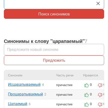
Поиск синонимов
Синонимы к слову "царапаемый"
7
Предложить
Синоним
Часть речи
Нравится
Исцарапываемый
причастие
4
0
0
Процарапываемый
причастие
2
0
0
Цапаемый
причастие
6
0
0