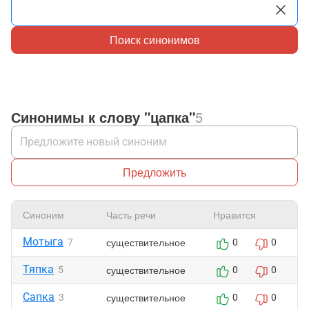
Поиск синонимов
Синонимы к слову "цапка"
5
Предложить
Синоним
Часть речи
Нравится
Мотыга
существительное
7
0
0
Тяпка
существительное
5
0
0
Сапка
существительное
3
0
0