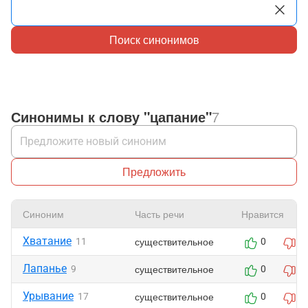
Поиск синонимов
Синонимы к слову "цапание"
7
Предложить
Синоним
Часть речи
Нравится
Хватание
существительное
11
0
0
Лапанье
существительное
9
0
0
Урывание
существительное
17
0
0