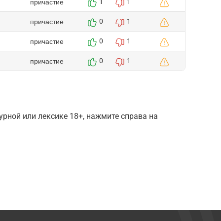
причастие
1
1
причастие
0
1
причастие
0
1
причастие
0
1
рной или лексике 18+, нажмите справа на