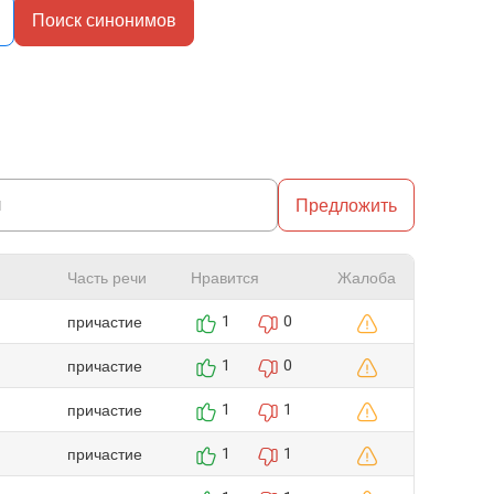
Поиск синонимов
Предложить
Часть речи
Нравится
Жалоба
причастие
1
0
причастие
1
0
причастие
1
1
причастие
1
1