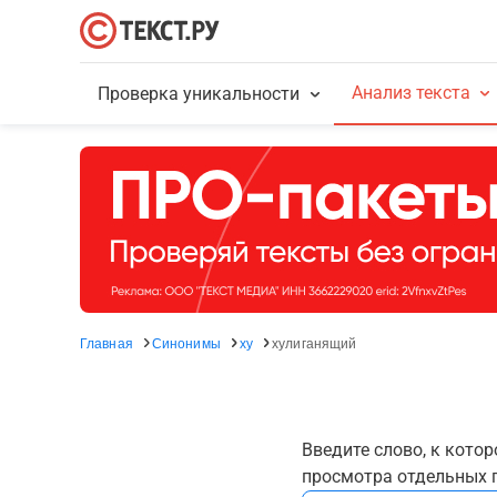
Анализ текста
Проверка уникальности
Главная
Синонимы
ху
хулиганящий
Введите слово, к кото
просмотра отдельных г