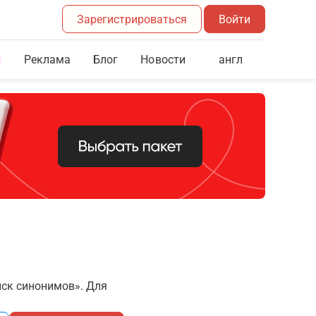
Зарегистрироваться
Войти
Реклама
Блог
англ
Новости
иск синонимов». Для