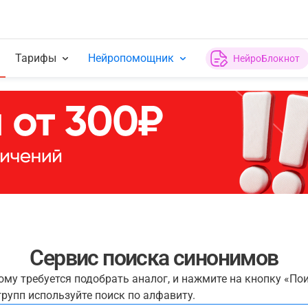
Тарифы
Нейропомощник
НейроБлокнот
Сервис поиска синонимов
рому требуется подобрать аналог, и нажмите на кнопку «По
рупп используйте поиск по алфавиту.