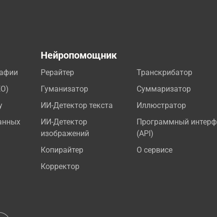
а
Нейропомощник
рафии
Рерайтер
Транскрибатор
EO)
Гуманизатор
Суммаризатор
у
ИИ-Детектор текста
Иллюстратор
анных
ИИ-Детектор
Программный интерф
изображений
(API)
Копирайтер
О сервисе
Корректор