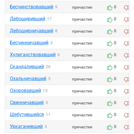
Бесчинствовавший
причастие
9
0
0
Дебоширивший
причастие
17
0
0
Дебоширничавший
причастие
8
0
0
Бесчинничавший
причастие
3
0
0
Хулиганствовавший
причастие
6
0
0
Скандаливший
причастие
26
0
0
Охальничавший
причастие
5
0
0
Озоровавший
причастие
15
0
0
Свинничавший
причастие
3
0
0
Шебутившийся
причастие
11
0
0
Уркаганивший
причастие
3
0
0