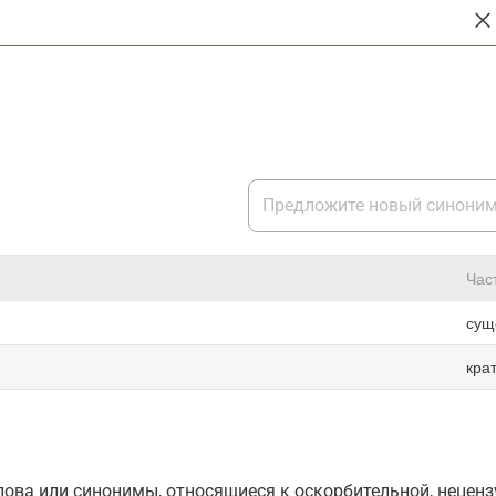
Час
сущ
кра
ова или синонимы, относящиеся к оскорбительной, нецензу