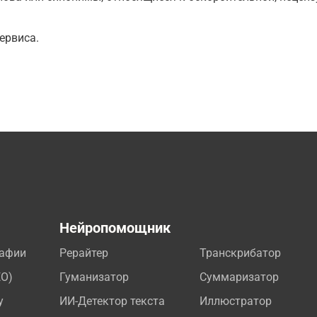
ервиса.
а
Нейропомощник
рафии
Рерайтер
Транскрибатор
EO)
Гуманизатор
Суммаризатор
у
ИИ-Детектор текста
Иллюстратор