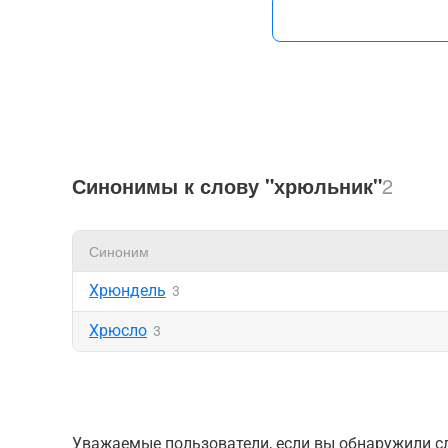
Синонимы к слову "хрюльник"
2
Синоним
Хрюндель
3
Хрюсло
3
Уважаемые пользователи, если вы обнаружили сл