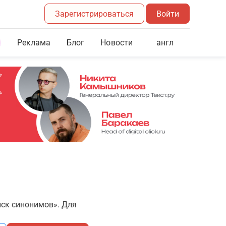
Зарегистрироваться
Войти
Реклама
Блог
англ
Новости
иск синонимов». Для