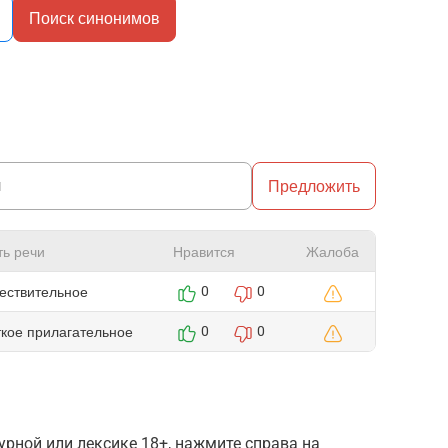
Поиск синонимов
Предложить
ть речи
Нравится
Жалоба
ествительное
0
0
ткое прилагательное
0
0
рной или лексике 18+, нажмите справа на