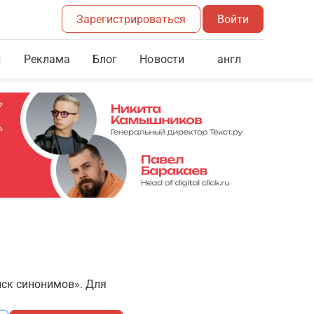
Зарегистрироваться
Войти
Реклама
Блог
англ
Новости
иск синонимов». Для