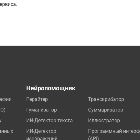
ервиса.
а
Нейропомощник
рафии
Рерайтер
Транскрибатор
EO)
Гуманизатор
Суммаризатор
у
ИИ-Детектор текста
Иллюстратор
анных
ИИ-Детектор
Программный интерф
изображений
(API)