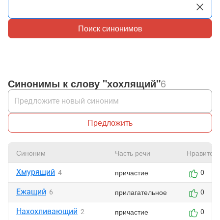
Поиск синонимов
Синонимы к слову "хохлящий"
6
Предложить
Синоним
Часть речи
Нравится
Хмурящий
причастие
4
0
Ежащий
прилагательное
6
0
Нахохливающий
причастие
2
0