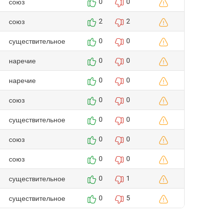
союз
0
0
союз
2
2
существительное
0
0
наречие
0
0
наречие
0
0
союз
0
0
существительное
0
0
союз
0
0
союз
0
0
существительное
0
1
существительное
0
5