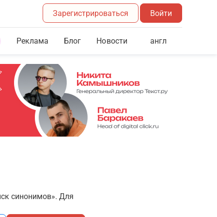
Зарегистрироваться
Войти
Реклама
Блог
англ
Новости
иск синонимов». Для