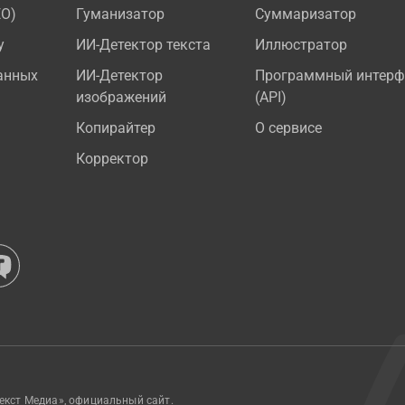
EO)
Гуманизатор
Суммаризатор
у
ИИ-Детектор текста
Иллюстратор
анных
ИИ-Детектор
Программный интерф
изображений
(API)
Копирайтер
О сервисе
Корректор
екст Медиа», официальный сайт.