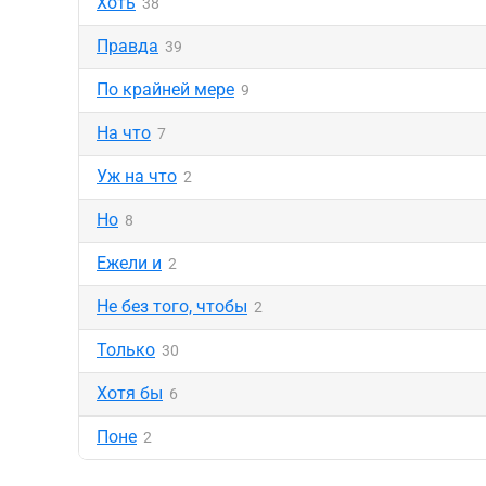
Хоть
38
Правда
39
По крайней мере
9
На что
7
Уж на что
2
Но
8
Ежели и
2
Не без того, чтобы
2
Только
30
Хотя бы
6
Поне
2