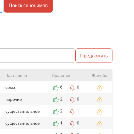
Поиск синонимов
Предложить
Часть речи
Нравится
Жалоба
союз
6
0
наречие
2
0
существительное
2
1
существительное
1
0