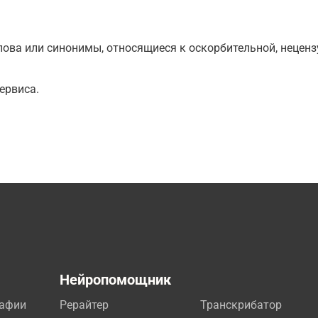
ова или синонимы, относящиеся к оскорбительной, нецензу
ервиса.
а
Нейропомощник
рафии
Рерайтер
Транскрибатор