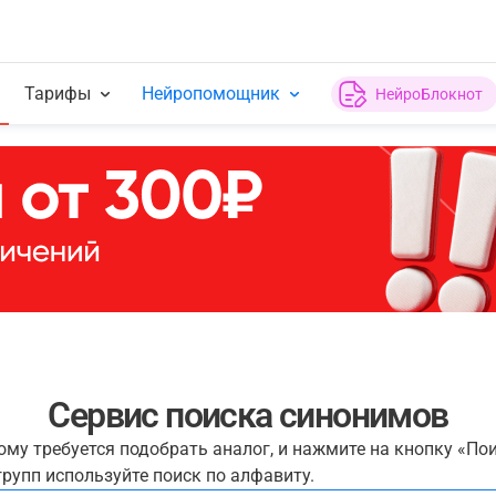
Тарифы
Нейропомощник
НейроБлокнот
Сервис поиска синонимов
рому требуется подобрать аналог, и нажмите на кнопку «По
рупп используйте поиск по алфавиту.