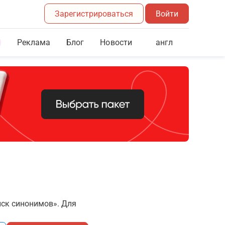
Зарегистрироваться
Войти
Реклама
Блог
англ
Новости
иск синонимов». Для