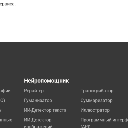
ервиса.
а
Нейропомощник
рафии
Рерайтер
Транскрибатор
EO)
Гуманизатор
Суммаризатор
у
ИИ-Детектор текста
Иллюстратор
анных
ИИ-Детектор
Программный интерф
изображений
(API)