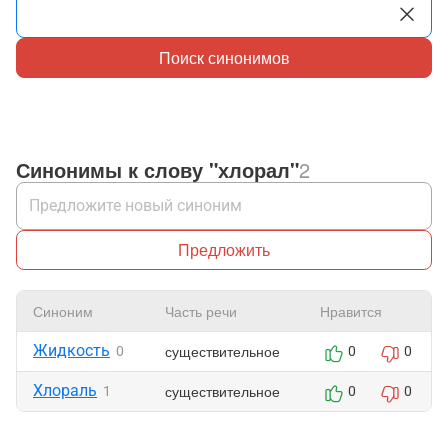
Поиск синонимов
Синонимы к слову "хлорал"
2
Предложить
Синоним
Часть речи
Нравится
Жидкость
существительное
0
0
0
Хлораль
существительное
1
0
0