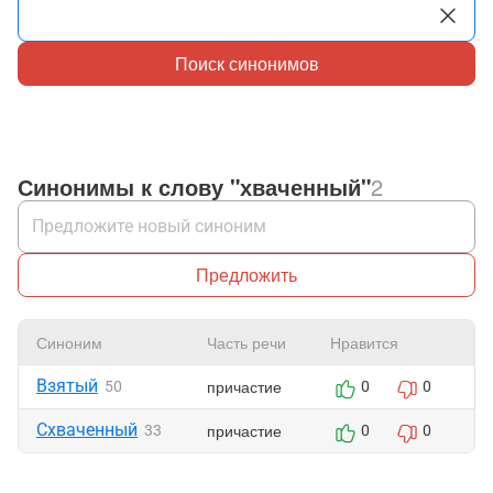
Поиск синонимов
Синонимы к слову "хваченный"
2
Предложить
Синоним
Часть речи
Нравится
Ж
Взятый
причастие
50
0
0
Схваченный
причастие
33
0
0