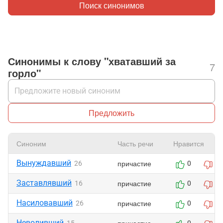
Поиск синонимов
Синонимы к слову "хватавший за
7
горло"
Предложить
Синоним
Часть речи
Нравится
Вынуждавший
причастие
26
0
0
Заставлявший
причастие
16
0
0
Насиловавший
причастие
26
0
0
Неволивший