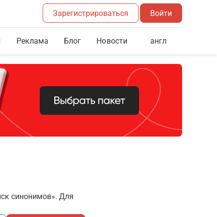
Зарегистрироваться
Войти
Реклама
Блог
англ
Новости
иск синонимов». Для