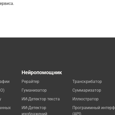
ервиса.
а
Нейропомощник
рафии
Рерайтер
Транскрибатор
EO)
Гуманизатор
Суммаризатор
у
ИИ-Детектор текста
Иллюстратор
анных
ИИ-Детектор
Программный интерф
изображений
(API)