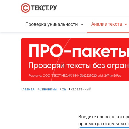
Анализ текста
Проверка уникальности
Главная
Синонимы
ха
харатейный
Введите слово, к кото
просмотра отдельных г