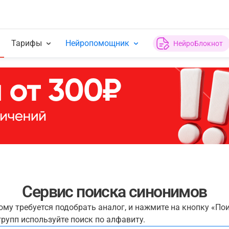
Тарифы
Нейропомощник
НейроБлокнот
Сервис поиска синонимов
рому требуется подобрать аналог, и нажмите на кнопку «По
рупп используйте поиск по алфавиту.