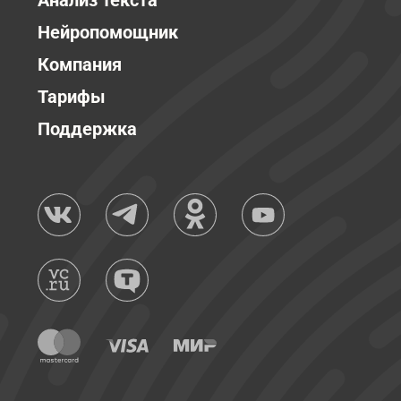
Анализ текста
Нейропомощник
Компания
Тарифы
Поддержка