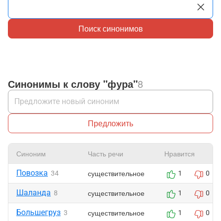
Поиск синонимов
Синонимы к слову "фура"
8
Предложить
Синоним
Часть речи
Нравится
Повозка
существительное
34
1
0
Шаланда
существительное
8
1
0
Большегруз
существительное
3
1
0