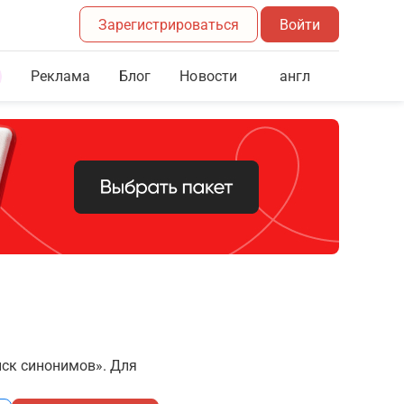
Зарегистрироваться
Войти
Реклама
Блог
англ
Новости
иск синонимов». Для