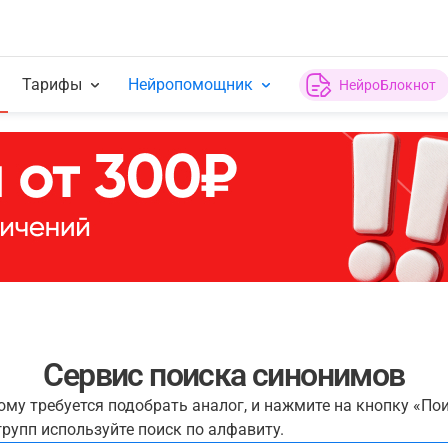
Тарифы
Нейропомощник
НейроБлокнот
Сервис поиска синонимов
рому требуется подобрать аналог, и нажмите на кнопку «По
рупп используйте поиск по алфавиту.