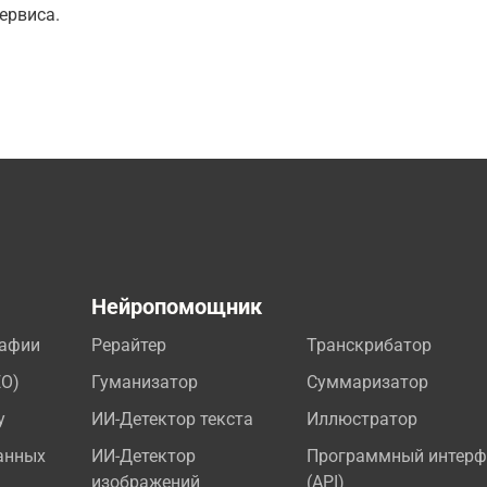
ервиса.
а
Нейропомощник
рафии
Рерайтер
Транскрибатор
EO)
Гуманизатор
Суммаризатор
у
ИИ-Детектор текста
Иллюстратор
анных
ИИ-Детектор
Программный интерф
изображений
(API)