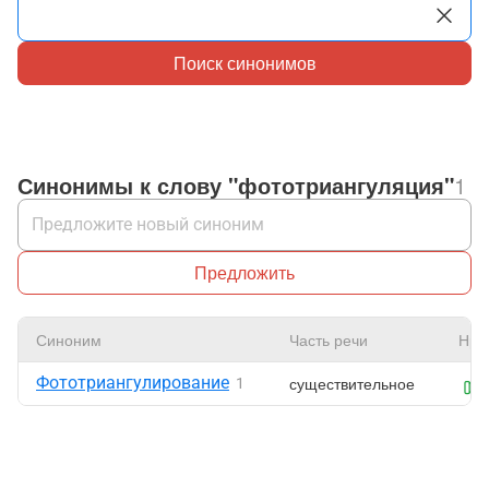
Поиск синонимов
Синонимы к слову "фототриангуляция"
1
Предложить
Синоним
Часть речи
Нра
Фототриангулирование
существительное
1