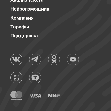
Анализ текста
Нейропомощник
Компания
Тарифы
Поддержка