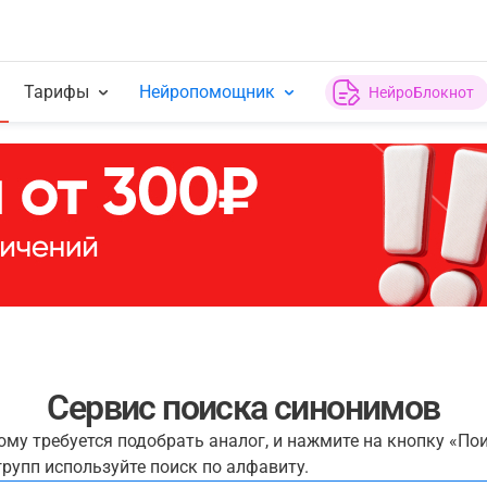
Тарифы
Нейропомощник
НейроБлокнот
Сервис поиска синонимов
рому требуется подобрать аналог, и нажмите на кнопку «По
рупп используйте поиск по алфавиту.