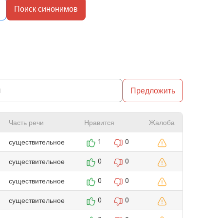
Поиск синонимов
Предложить
Часть речи
Нравится
Жалоба
существительное
1
0
существительное
0
0
существительное
0
0
существительное
0
0