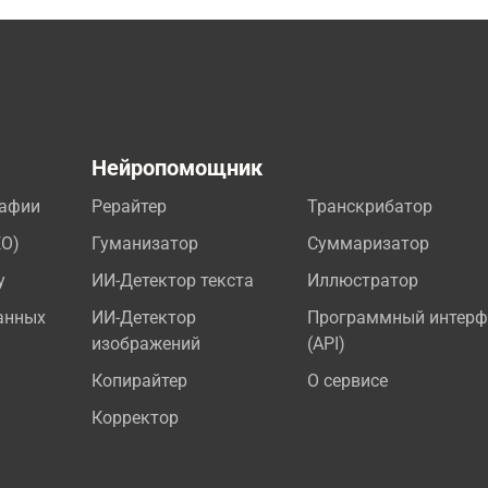
а
Нейропомощник
рафии
Рерайтер
Транскрибатор
EO)
Гуманизатор
Суммаризатор
у
ИИ-Детектор текста
Иллюстратор
анных
ИИ-Детектор
Программный интерф
изображений
(API)
Копирайтер
О сервисе
Корректор