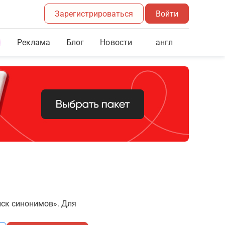
Зарегистрироваться
Войти
Реклама
Блог
англ
Новости
иск синонимов». Для