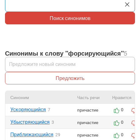
Поиск синонимов
Синонимы к слову "форсирующийся"
5
Предложить
Синоним
Часть речи
Нравится
Ускоряющийся
причастие
7
0
Убыстряющийся
причастие
3
0
Приближающийся
причастие
29
0