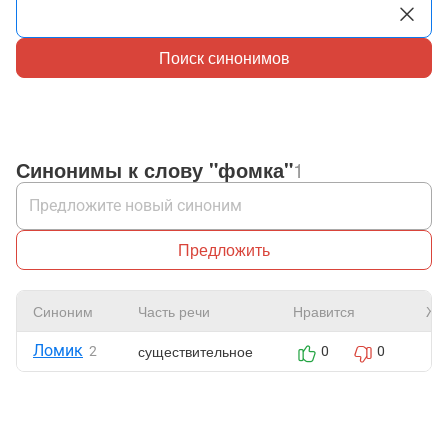
Поиск синонимов
Синонимы к слову "фомка"
1
Предложить
Синоним
Часть речи
Нравится
Жа
Ломик
существительное
2
0
0