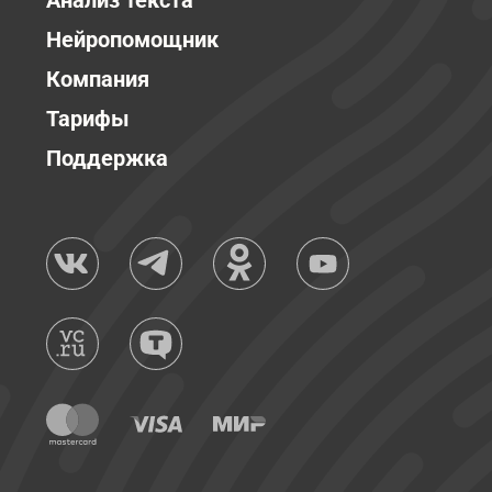
Анализ текста
Нейропомощник
Компания
Тарифы
Поддержка