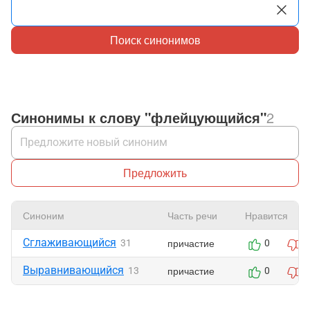
Поиск синонимов
Синонимы к слову "флейцующийся"
2
Предложить
Синоним
Часть речи
Нравится
Сглаживающийся
причастие
31
0
0
Выравнивающийся
причастие
13
0
0