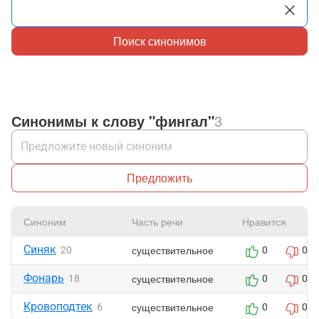
Поиск синонимов
Синонимы к слову "фингал"
3
Предложить
Синоним
Часть речи
Нравится
Синяк
существительное
20
0
0
Фонарь
существительное
18
0
0
Кровоподтек
существительное
6
0
0