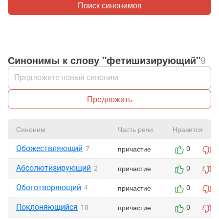
Поиск синонимов
Синонимы к слову "фетишизирующий"
9
Предложить
Синоним
Часть речи
Нравится
Обожествляющий
причастие
7
0
0
Абсолютизирующий
причастие
2
0
0
Обоготворяющий
причастие
4
0
0
Поклоняющийся
причастие
18
0
0