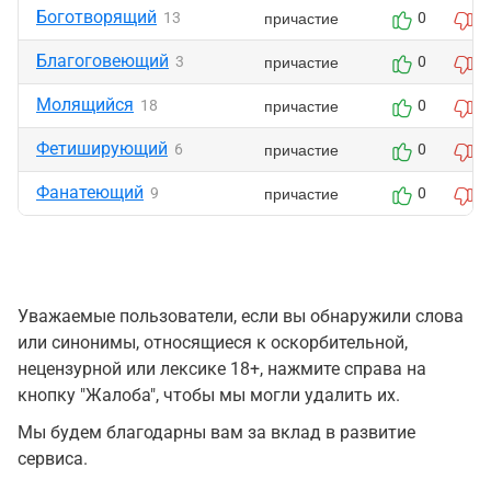
Боготворящий
причастие
13
0
0
Благоговеющий
причастие
3
0
0
Молящийся
причастие
18
0
0
Фетиширующий
причастие
6
0
0
Фанатеющий
причастие
9
0
0
Уважаемые пользователи, если вы обнаружили слова
или синонимы, относящиеся к оскорбительной,
нецензурной или лексике 18+, нажмите справа на
кнопку "Жалоба", чтобы мы могли удалить их.
Мы будем благодарны вам за вклад в развитие
сервиса.