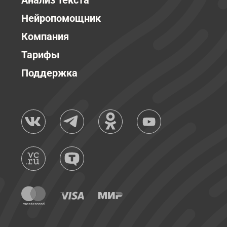
Анализ текста
Нейропомощник
Компания
Тарифы
Поддержка