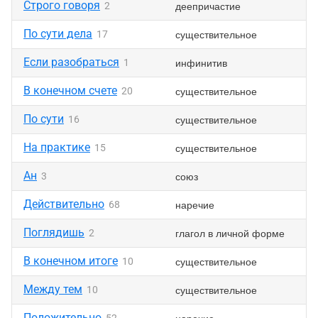
Строго говоря
деепричастие
2
По сути дела
существительное
17
Если разобраться
инфинитив
1
В конечном счете
существительное
20
По сути
существительное
16
На практике
существительное
15
Ан
союз
3
Действительно
наречие
68
Поглядишь
глагол в личной форме
2
В конечном итоге
существительное
10
Между тем
существительное
10
Положительно