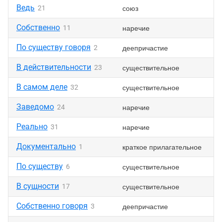
Ведь
союз
21
Собственно
наречие
11
По существу говоря
деепричастие
2
В действительности
существительное
23
В самом деле
существительное
32
Заведомо
наречие
24
Реально
наречие
31
Документально
краткое прилагательное
1
По существу
существительное
6
В сущности
существительное
17
Собственно говоря
деепричастие
3