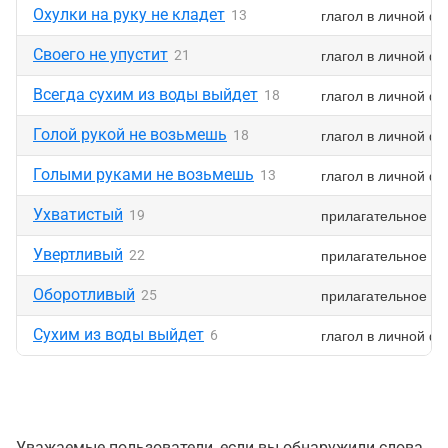
Охулки на руку не кладет
глагол в личной ф
13
Своего не упустит
глагол в личной ф
21
Всегда сухим из воды выйдет
глагол в личной ф
18
Голой рукой не возьмешь
глагол в личной ф
18
Голыми руками не возьмешь
глагол в личной ф
13
Ухватистый
прилагательное
19
Увертливый
прилагательное
22
Оборотливый
прилагательное
25
Сухим из воды выйдет
глагол в личной ф
6
Уважаемые пользователи, если вы обнаружили слова