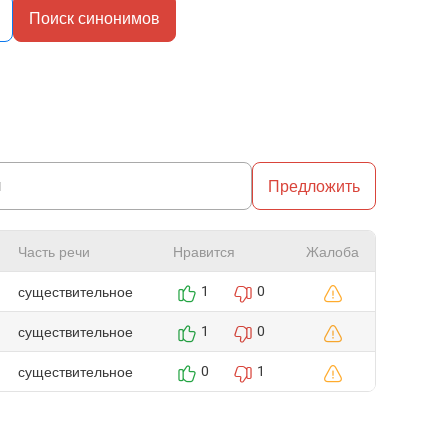
Поиск синонимов
Предложить
Часть речи
Нравится
Жалоба
существительное
1
0
существительное
1
0
существительное
0
1