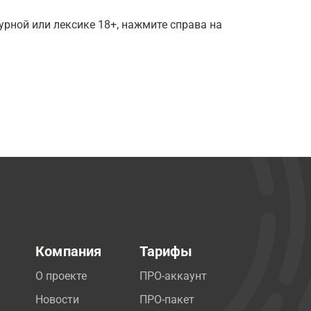
рной или лексике 18+, нажмите справа на
Компания
Тарифы
О проекте
ПРО-аккаунт
Новости
ПРО-пакет