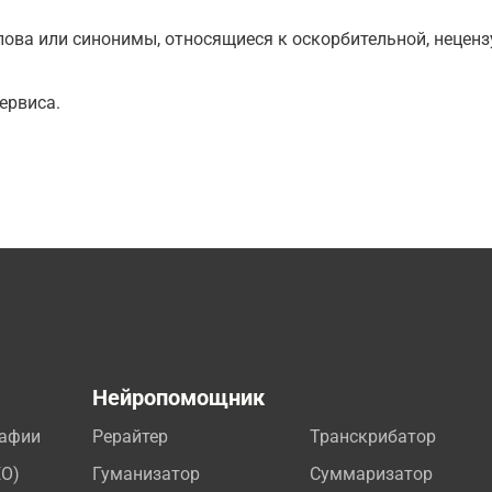
ова или синонимы, относящиеся к оскорбительной, нецензу
ервиса.
а
Нейропомощник
рафии
Рерайтер
Транскрибатор
EO)
Гуманизатор
Суммаризатор