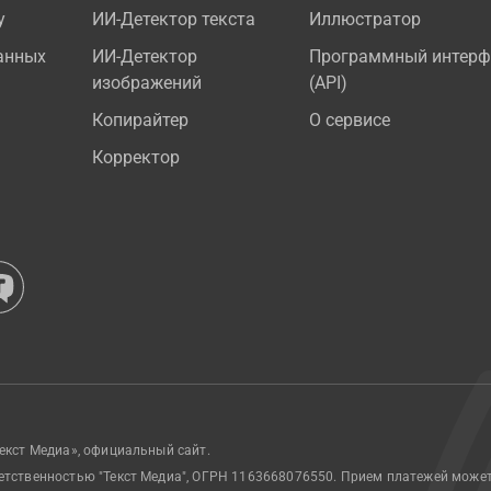
у
ИИ-Детектор текста
Иллюстратор
анных
ИИ-Детектор
Программный интерф
изображений
(API)
Копирайтер
О сервисе
Корректор
екст Медиа», официальный сайт.
етственностью "Текст Медиа", ОГРН 1163668076550. Прием платежей може