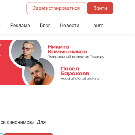
Зарегистрироваться
Войти
Реклама
Блог
англ
Новости
иск синонимов». Для