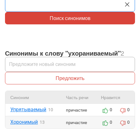
Поиск синонимов
Синонимы к слову "ухораниваемый"
2
Предложить
Синоним
Часть речи
Нравится
Упрятываемый
причастие
10
0
0
Хоронимый
причастие
13
0
0