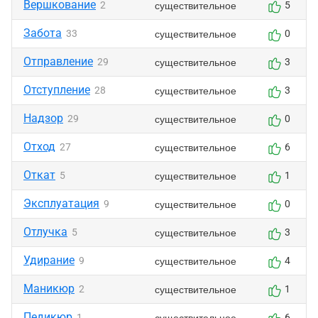
Вершкование
существительное
2
5
Забота
существительное
33
0
Отправление
существительное
29
3
Отступление
существительное
28
3
Надзор
существительное
29
0
Отход
существительное
27
6
Откат
существительное
5
1
Эксплуатация
существительное
9
0
Отлучка
существительное
5
3
Удирание
существительное
9
4
Маникюр
существительное
2
1
Педикюр
существительное
1
6