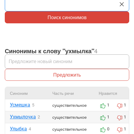
Поиск синонимов
Синонимы к слову "ухмылка"
4
Предложить
Синоним
Часть речи
Нравится
Усмешка
существительное
5
1
1
Ухмылочка
существительное
2
1
1
Улыбка
существительное
4
0
1