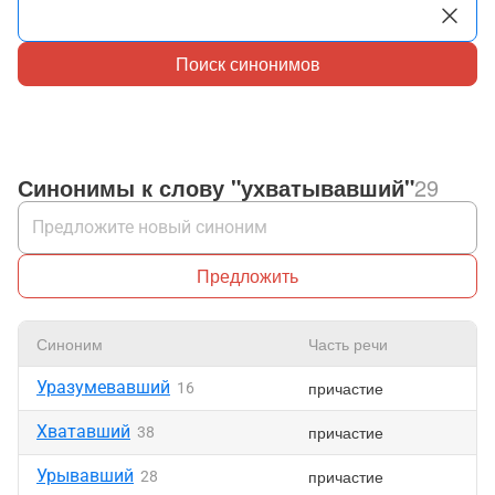
Поиск синонимов
Синонимы к слову "ухватывавший"
29
Предложить
Синоним
Часть речи
Н
Уразумевавший
причастие
16
Хватавший
причастие
38
Урывавший
причастие
28