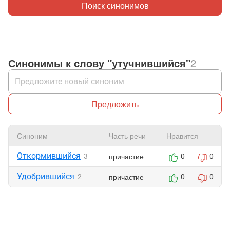
Поиск синонимов
Синонимы к слову "утучнившийся"
2
Предложить
Синоним
Часть речи
Нравится
Откормившийся
причастие
3
0
0
Удобрившийся
причастие
2
0
0