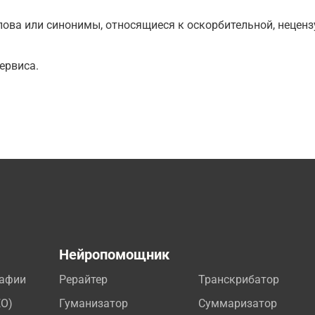
ова или синонимы, относящиеся к оскорбительной, нецензу
ервиса.
а
Нейропомощник
рафии
Рерайтер
Транскрибатор
EO)
Гуманизатор
Суммаризатор