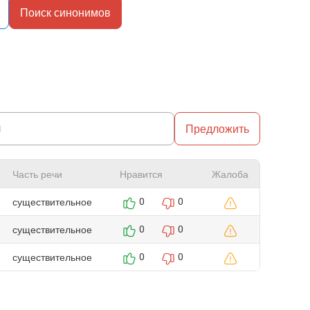
Поиск синонимов
Предложить
Часть речи
Нравится
Жалоба
существительное
0
0
существительное
0
0
существительное
0
0