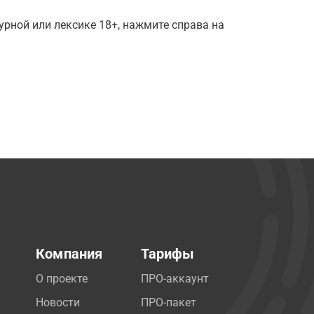
рной или лексике 18+, нажмите справа на
Компания
Тарифы
О проекте
ПРО-аккаунт
Новости
ПРО-пакет