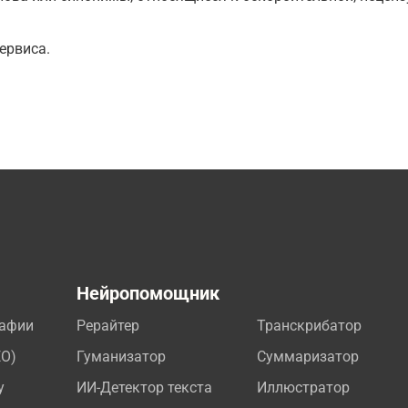
ервиса.
а
Нейропомощник
рафии
Рерайтер
Транскрибатор
EO)
Гуманизатор
Суммаризатор
у
ИИ-Детектор текста
Иллюстратор