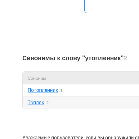
Синонимы к слову "утопленник"
2
Синоним
Потопленник
1
Топляк
2
Уважаемые пользователи, если вы обнаружили сл