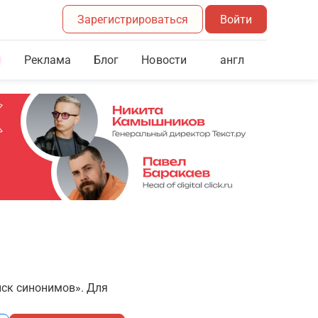
Зарегистрироваться
Войти
Реклама
Блог
англ
Новости
иск синонимов». Для