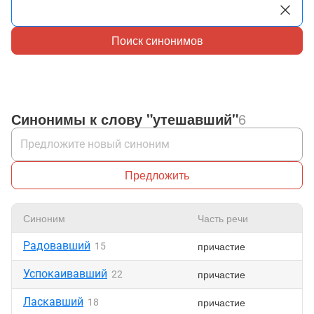
Поиск синонимов
Синонимы к слову "утешавший"
6
Предложить
Синоним
Часть речи
Н
Радовавший
причастие
15
Успокаивавший
причастие
22
Ласкавший
причастие
18