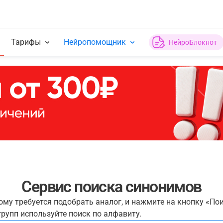
Тарифы
Нейропомощник
НейроБлокнот
Сервис поиска синонимов
рому требуется подобрать аналог, и нажмите на кнопку «По
рупп используйте поиск по алфавиту.