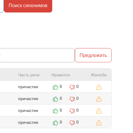
Поиск синонимов
Предложить
Часть речи
Нравится
Жалоба
причастие
0
0
причастие
0
0
причастие
0
0
причастие
0
0