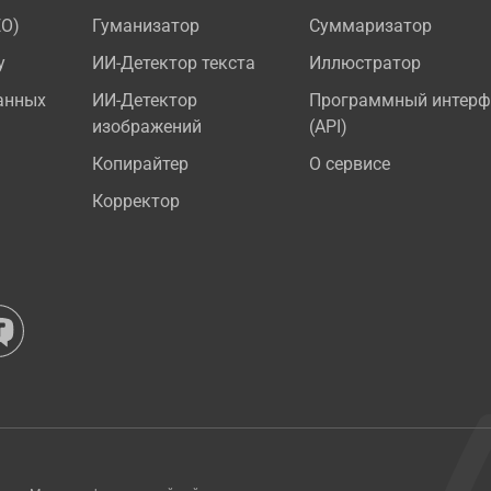
EO)
Гуманизатор
Суммаризатор
у
ИИ-Детектор текста
Иллюстратор
анных
ИИ-Детектор
Программный интерф
изображений
(API)
Копирайтер
О сервисе
Корректор