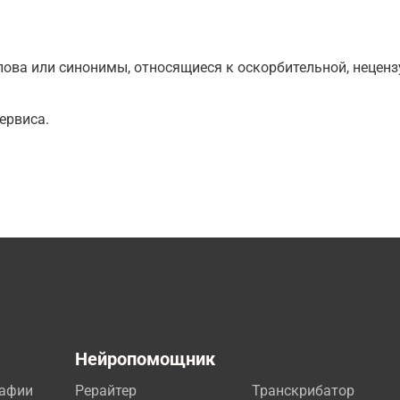
ова или синонимы, относящиеся к оскорбительной, нецензу
ервиса.
а
Нейропомощник
рафии
Рерайтер
Транскрибатор