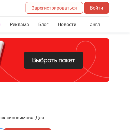
Зарегистрироваться
Войти
Реклама
Блог
англ
Новости
иск синонимов». Для