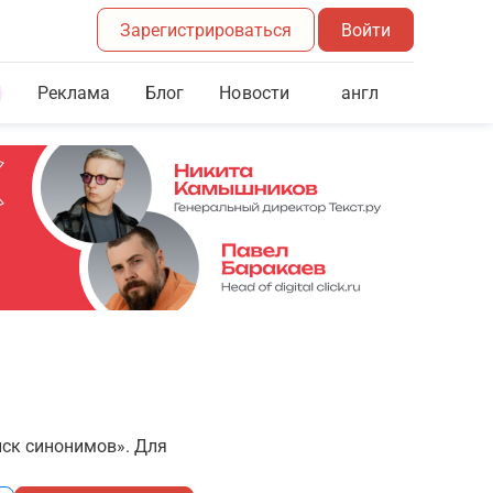
Зарегистрироваться
Войти
Реклама
Блог
англ
Новости
иск синонимов». Для