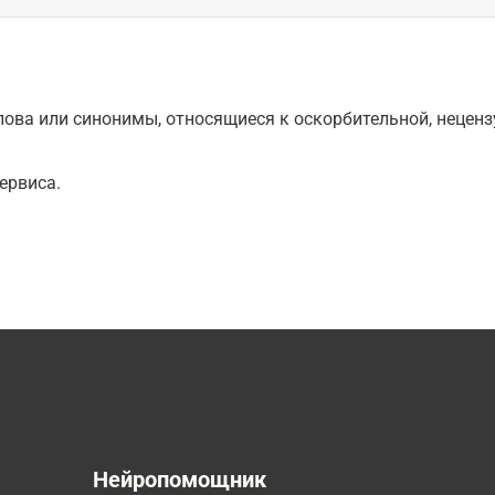
ова или синонимы, относящиеся к оскорбительной, нецензу
ервиса.
а
Нейропомощник