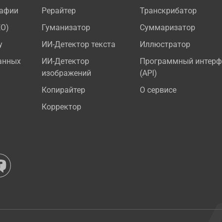
рафии
Рерайтер
Транскрибатор
EO)
Гуманизатор
Суммаризатор
у
ИИ-Детектор текста
Иллюстратор
анных
ИИ-Детектор
Программный интерф
изображений
(API)
Копирайтер
О сервисе
Корректор