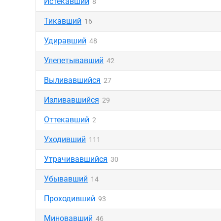
Истекавший
8
Тикавший
16
Удиравший
48
Улепетывавший
42
Выливавшийся
27
Изливавшийся
29
Оттекавший
2
Уходивший
111
Утрачивавшийся
30
Убывавший
14
Проходивший
93
Миновавший
46