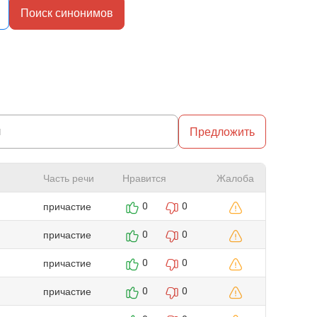
Поиск синонимов
Предложить
Часть речи
Нравится
Жалоба
причастие
0
0
причастие
0
0
причастие
0
0
причастие
0
0