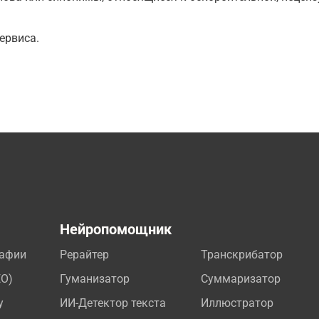
ервиса.
а
Нейропомощник
рафии
Рерайтер
Транскрибатор
EO)
Гуманизатор
Суммаризатор
у
ИИ-Детектор текста
Иллюстратор