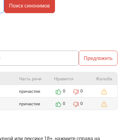
Поиск синонимов
Предложить
Часть речи
Нравится
Жалоба
причастие
0
0
причастие
0
0
рной или лексике 18+, нажмите справа на