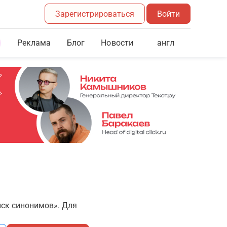
Зарегистрироваться
Войти
Реклама
Блог
англ
Новости
иск синонимов». Для