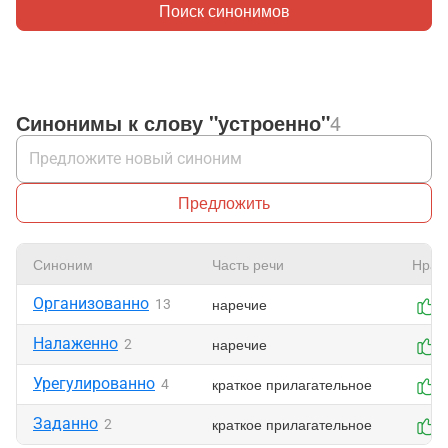
Поиск синонимов
Синонимы к слову "устроенно"
4
Предложить
Синоним
Часть речи
Нрав
Организованно
наречие
13
Налаженно
наречие
2
Урегулированно
краткое прилагательное
4
Заданно
краткое прилагательное
2