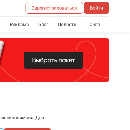
Зарегистрироваться
Войти
Реклама
Блог
англ
Новости
иск синонимов». Для