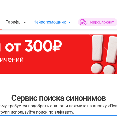
Тарифы
Нейропомощник
НейроБлокнот
Сервис поиска синонимов
рому требуется подобрать аналог, и нажмите на кнопку «По
рупп используйте поиск по алфавиту.