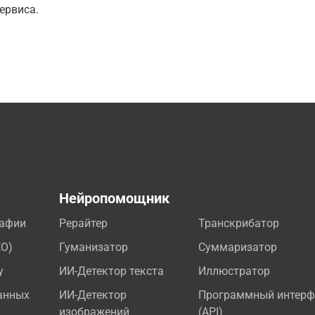
ервиса.
а
Нейропомощник
рафии
Рерайтер
Транскрибатор
EO)
Гуманизатор
Суммаризатор
у
ИИ-Детектор текста
Иллюстратор
анных
ИИ-Детектор
Программный интерф
изображений
(API)