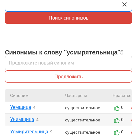
Поиск синонимов
Синонимы к слову "усмирятельница"
5
Предложить
Синоним
Часть речи
Нравится
Уемщица
существительное
4
0
Унимщица
существительное
4
0
Усмирительница
существительное
9
0