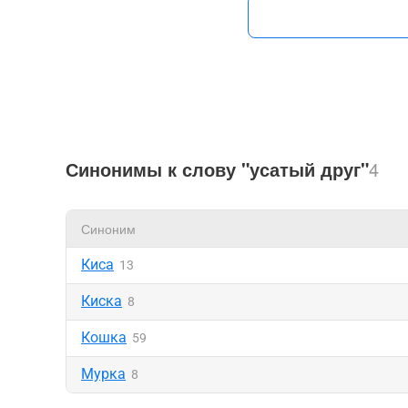
Синонимы к слову "усатый друг"
4
Синоним
Киса
13
Киска
8
Кошка
59
Мурка
8