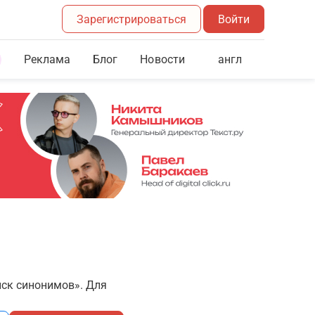
Зарегистрироваться
Войти
Реклама
Блог
англ
Новости
иск синонимов». Для