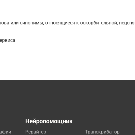
ова или синонимы, относящиеся к оскорбительной, нецензу
ервиса.
а
Нейропомощник
рафии
Рерайтер
Транскрибатор