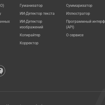
EO)
Гуманизатор
Суммаризатор
у
ИИ-Детектор текста
Иллюстратор
анных
ИИ-Детектор
Программный интерф
изображений
(API)
Копирайтер
О сервисе
Корректор