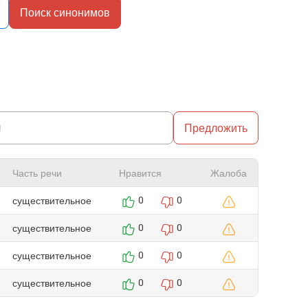
Поиск синонимов
Предложить
Часть речи
Нравится
Жалоба
существительное
0
0
существительное
0
0
существительное
0
0
существительное
0
0