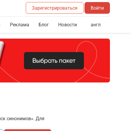
Зарегистрироваться
Войти
Реклама
Блог
англ
Новости
иск синонимов». Для