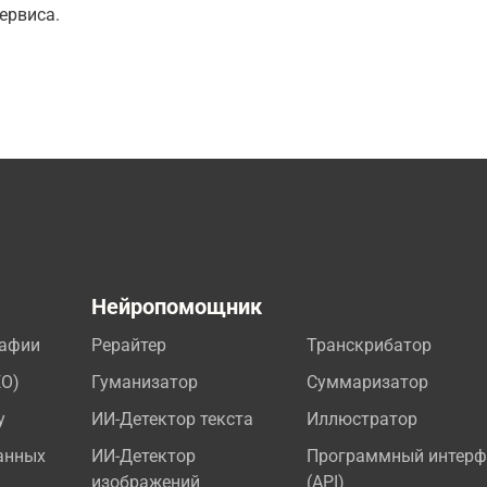
ервиса.
а
Нейропомощник
рафии
Рерайтер
Транскрибатор
EO)
Гуманизатор
Суммаризатор
у
ИИ-Детектор текста
Иллюстратор
анных
ИИ-Детектор
Программный интерф
изображений
(API)