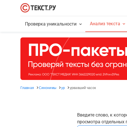
Анализ текста
Проверка уникальности
Главная
Синонимы
ур
урвавший часок
Введите слово, к кото
просмотра отдельных г