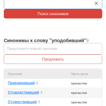
Поиск синонимов
Синонимы к слову "уподобивший"
9
Предложить
Синоним
Часть речи
Приравнявший
причастие
8
Отождествивший
причастие
5
Отожествивший
причастие
5